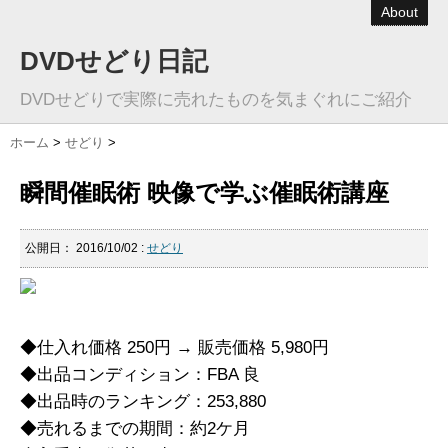
About
DVDせどり日記
DVDせどりで実際に売れたものを気まぐれにご紹介
ホーム
>
せどり
>
瞬間催眠術 映像で学ぶ催眠術講座
公開日：
2016/10/02
:
せどり
◆仕入れ価格 250円 → 販売価格 5,980円
◆出品コンディション：FBA 良
◆出品時のランキング：253,880
◆売れるまでの期間：約2ケ月