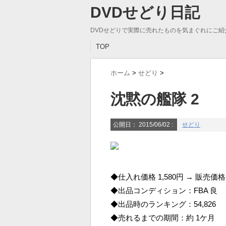
DVDせどり日記
DVDせどりで実際に売れたものを気まぐれにご紹
TOP
ホーム
>
せどり
>
沈黙の艦隊 2
公開日：
2015/06/02
:
せどり
◆仕入れ価格 1,580円 → 販売価格 
◆出品コンディション：FBA 良
◆出品時のランキング：54,826
◆売れるまでの期間：約 1ケ月