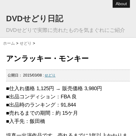
About
DVDせどり日記
DVDせどりで実際に売れたものを気まぐれにご紹介
ホーム
>
せどり
>
アンラッキー・モンキー
公開日：
2015/03/08
:
せどり
■仕入れ価格 1,125円 → 販売価格 3,980円
■出品コンディション：FBA 良
■出品時のランキング：91,844
■売れるまでの期間：約 15ケ月
■入手先：飯田橋
堤真一出演作品です。売れるまでに1年以上かかりま