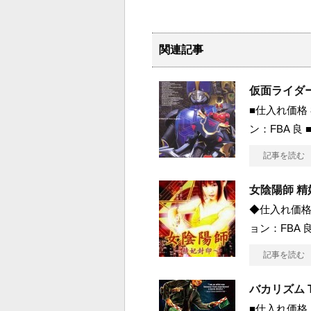
関連記事
仮面ライダー 
■仕入れ価格 
ン：FBA 良
記事を読む
女陰陽師 精
◆仕入れ価格 
ョン：FBA 良
記事を読む
バカリズム T
■仕入れ価格 1