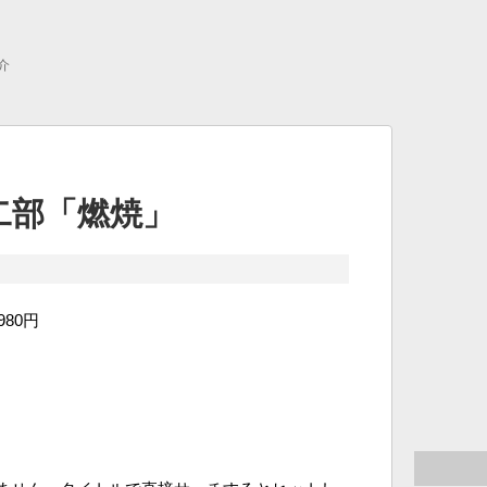
介
二部「燃焼」
980円