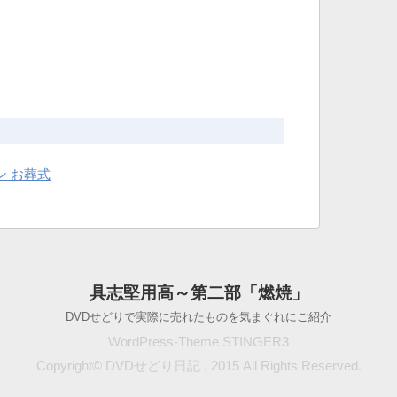
ン お葬式
具志堅用高～第二部「燃焼」
DVDせどりで実際に売れたものを気まぐれにご紹介
WordPress-Theme STINGER3
Copyright© DVDせどり日記 , 2015 All Rights Reserved.