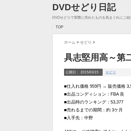
DVDせどり日記
DVDせどりで実際に売れたものを気まぐれにご紹
TOP
ホーム
>
せどり
>
具志堅用高～第
公開日：
2015/03/15
:
せどり
■仕入れ価格 959円 → 販売価格 3,
■出品コンディション：FBA 良
■出品時のランキング：53,377
■売れるまでの期間：約 3ケ月
■入手先：中野