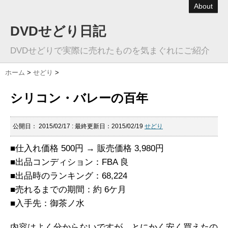
About
DVDせどり日記
DVDせどりで実際に売れたものを気まぐれにご紹介
ホーム
>
せどり
>
シリコン・バレーの百年
公開日：
2015/02/17
: 最終更新日：2015/02/19
せどり
■仕入れ価格 500円 → 販売価格 3,980円
■出品コンディション：FBA 良
■出品時のランキング：68,224
■売れるまでの期間：約 6ケ月
■入手先：御茶ノ水
内容はよく分からないですが、とにかく安く買えたの