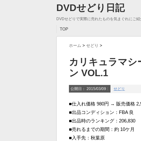
DVDせどり日記
DVDせどりで実際に売れたものを気まぐれにご紹
TOP
ホーム
>
せどり
>
カリキュラマシ
ン VOL.1
公開日：
2015/03/09
:
せどり
■仕入れ価格 980円 → 販売価格 2,
■出品コンディション：FBA 良
■出品時のランキング：206,830
■売れるまでの期間：約 10ケ月
■入手先：秋葉原