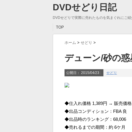
DVDせどり日記
DVDせどりで実際に売れたものを気まぐれにご紹
TOP
ホーム
>
せどり
>
デューン/砂の惑
公開日：
2015/04/23
:
せどり
◆仕入れ価格 1,389円 → 販売価格 
◆出品コンディション：FBA 良
◆出品時のランキング：68,006
◆売れるまでの期間：約 6ケ月